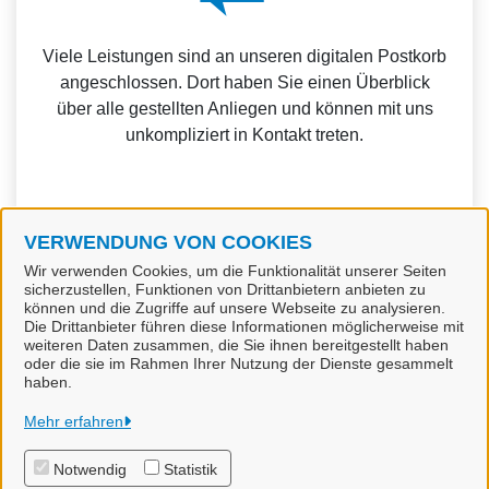
Viele Leistungen sind an unseren digitalen Postkorb
angeschlossen. Dort haben Sie einen Überblick
über alle gestellten Anliegen und können mit uns
unkompliziert in Kontakt treten.
VERWENDUNG VON COOKIES
Weitere Informationen zur BundID finden Sie auf der
Wir verwenden Cookies, um die Funktionalität unserer Seiten
sicherzustellen, Funktionen von Drittanbietern anbieten zu
FAQ-Seite des Bundes.
können und die Zugriffe auf unsere Webseite zu analysieren.
Die Drittanbieter führen diese Informationen möglicherweise mit
weiteren Daten zusammen, die Sie ihnen bereitgestellt haben
oder die sie im Rahmen Ihrer Nutzung der Dienste gesammelt
haben.
Samtgemeinde Bevensen-Ebstorf
Mehr erfahren
Notwendig
Statistik
Alle Rechte vorbehalten