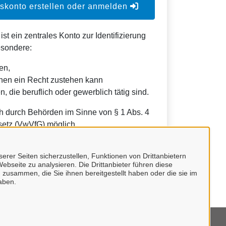
konto erstellen oder anmelden
t ein zentrales Konto zur Identifizierung
esondere:
en,
nen ein Recht zustehen kann
, die beruflich oder gewerblich tätig sind.
h durch Behörden im Sinne von § 1 Abs. 4
etz (VwVfG) möglich.
erer Seiten sicherzustellen, Funktionen von Drittanbietern
ebseite zu analysieren. Die Drittanbieter führen diese
 zusammen, die Sie ihnen bereitgestellt haben oder die sie im
aben.